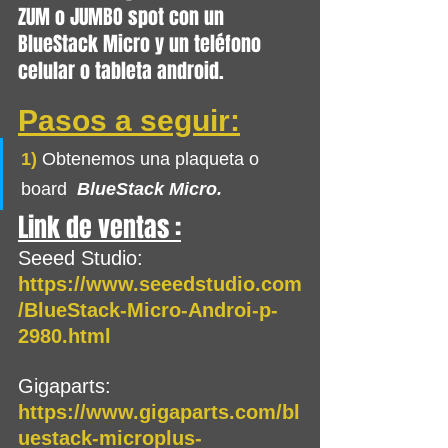
ZUM o JUMBO spot con un 
BlueStack Micro y un teléfono 
celular o tableta android.
Pasos a seguir:
1)
 Obtenemos una plaqueta o 
board 
BlueStack Micro.
Link de ventas :
Seeed Studio:
https://www.seeedstudio.com
/BlueStack-Micro-Androi-p-
2980.html
Gigaparts:
https://www.gigaparts.com/bl
uestack-microplus-