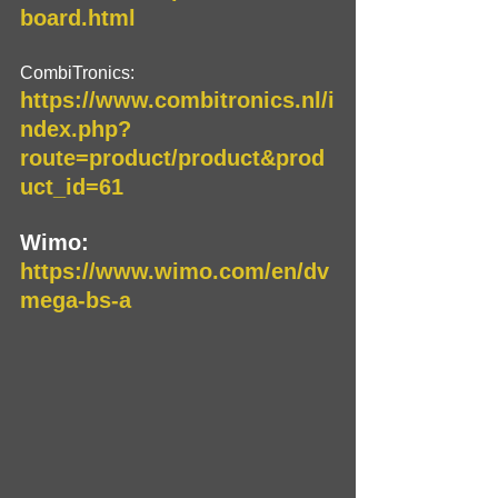
board.html
CombiTronics:
https://www.combitronics.nl/i
ndex.php?
route=product/product&prod
uct_id=61
Wimo:
https://www.wimo.com/en/dv
mega-bs-a