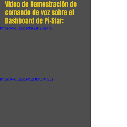
Video de Demostración de 
comando de voz sobre el 
Dashboard de Pi-Star:
https://youtu.be/kKZIn2jgsFw
https://youtu.be/c2H8KcXvyLs