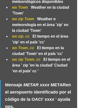
meteorológicos disponibles
wx Town
   Weather en la ciudad 
'Town'
wx zip Town
   Weather 
o 
meteorología 
en el área 'zip' en 
la ciudad 'Town'
wx zip, cc
   El tiempo en el área 
'zip' en el país 'cc'
wx Town, cc
   El tiempo en la 
ciudad 'Town' en el país 'cc'
wx zip Town, cc
   El tiempo en el 
área ' zip 'en la ciudad' Ciudad 
'en el país' cc '
Mensaje 
METAR xxxx
 METARen 
el aeropuerto identificado por el 
código de la OACI' xxxx ' ayuda 
gps.