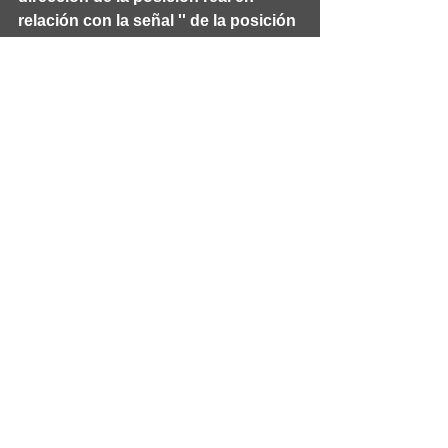
relación con la señal '' de la posición 
'Inicio' previamente almacenada.
gps
 Muestra la distancia y dirección 
en relación con el usuario DMR 
identificado por 
'
callsign
'
Cortesia de:
 The official blog of the 
Hudson Valley Digital Network 
https://hvdnnotebook.blogspot.com/201
8/05/location-based-weather-on-your-
dmr-radio.html