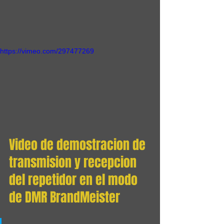
https://vimeo.com/297477269
Video de demostracion de 
transmision y recepcion 
del repetidor en el modo 
de DMR BrandMeister