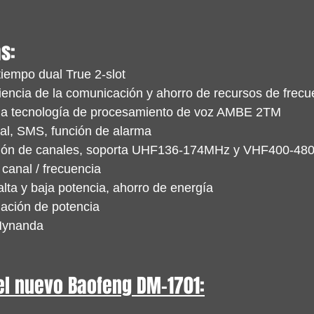
s: 
empo dual True 2-slot 
iciencia de la comunicación y ahorro de recursos de frecu
zada tecnología de procesamiento de voz AMBE 2TM 
tal, SMS, función de alarma 
ación de canales, soporta UHF136-174MHz y VHF400-48
canal / frecuencia 
lta y baja potencia, ahorro de energía 
nación de potencia 
Hynanda
l nuevo Baofeng DM-1701: