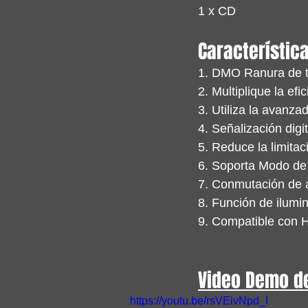
1 x CD
Característica
1. DMO Ranura de ti
2. Multiplique la ef
3. Utiliza la avan
4. Señalización digi
5. Reduce la limit
6. Soporta Modo de 
7. Conmutación de a
8. Función de ilumi
9. Compatible con 
Video Demo de
https://youtu.be/rsVEivNpd_I