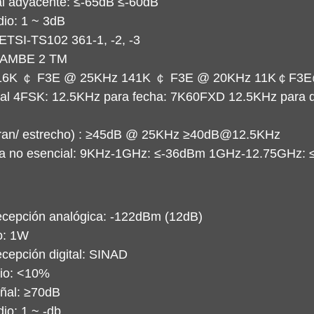
al adyacente: ≤-65dB ≤-60dB
dio: 1 ~ 3dB
: ETSI-TS102 361-1, -2, -3
: AMBE 2 TM
: 16K ￠ F3E @ 25KHz 141K ￠ F3E @ 20KHz 11K￠F3
ital 4FSK: 12.5KHz para fecha: 7K60FXD 12.5KHz para d
(gran/ estrecho) : ≥45dB @ 25KHz ≥40dB@12.5KHz
ena no esencial: 9KHz-1GHz: ≤-36dBm 1GHz-12.75GHz: 
recepción analógica: -122dBm (12dB)
o: 1W
ecepción digital: SINAD
dio: <10%
eñal: ≥70dB
io: 1 ~ -db