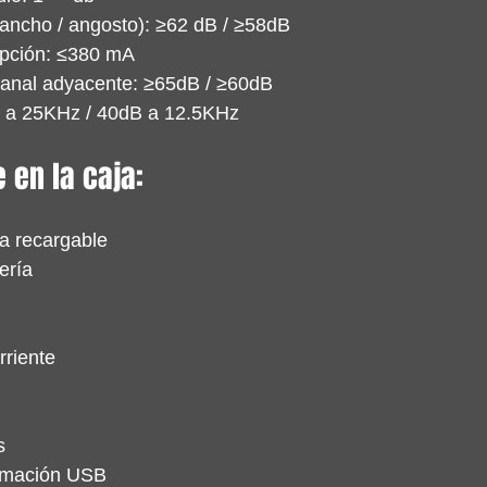
(ancho / angosto): ≥62 dB / ≥58dB
epción: ≤380 mA
 canal adyacente: ≥65dB / ≥60dB
 a 25KHz / 40dB a 12.5KHz
 en la caja:
a recargable
ería
rriente
s
ramación USB