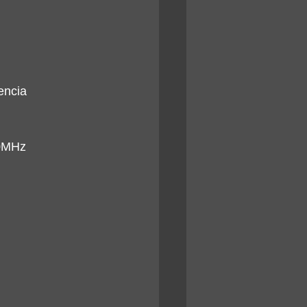
encia 
0MHz 