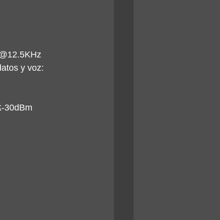
E@12.5KHz
atos y voz: 
≤-30dBm 