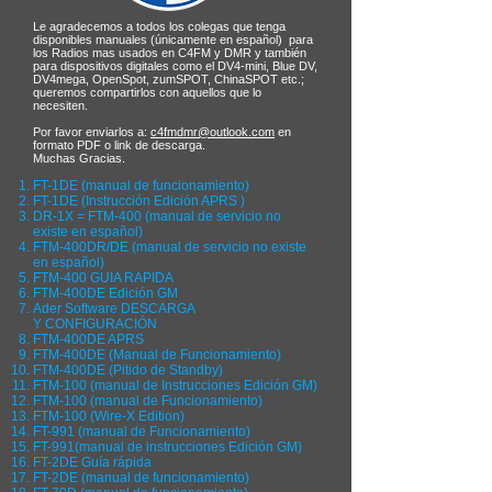
Le agradecemos a todos los colegas que tenga
disponibles manuales (únicamente en español) para
los Radios mas usados en C4FM y DMR y también
para dispositivos digitales como el DV4-mini, Blue DV,
DV4mega, OpenSpot, zumSPOT, ChinaSPOT etc.;
queremos compartirlos con aquellos que lo
necesiten.
Por favor enviarlos a:
c4fmdmr@outlook.com
en
formato PDF o link de descarga.
Muchas Gracias.
FT-1DE (manual de funcionamiento)
FT-1DE (Instrucción Edición APRS )
DR-1X = FTM-400 (manual de servicio no
existe en español)
FTM-400DR/DE (manual de servicio no existe
en español)
FTM-400 GUIA RAPIDA
FTM-400DE Edición GM
Ader Software DESCARGA
Y
CONFIGURACIÓN
FTM-400DE APRS
FTM-400DE (Manual de Funcionamiento)
FTM-400DE (Pitido de Standby)
FTM-100 (manual de Instrucciones Edición GM)
FTM-100 (manual de Funcionamiento)
FTM-100 (Wire-X Edition)
FT-991 (manual de Funcionamiento)
FT-991(manual de instrucciones Edición GM)
FT-2DE Guía rápida
FT-2DE (manual de funcionamiento)