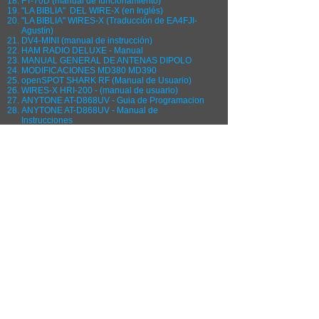
FT-70D (manual de funcionamiento)
"LA BIBLIA" DEL WIRE-X (en Inglés)
"LA BIBLIA" WIRES-X (Traducción de EA4FJI-
Agustín)
DV4-MINI (manual de instrucción)
HAM RADIO DELUXE - Manual
MANUAL GENERAL DE ANTENAS DIPOLO
MODIFICACIONES MD380 MD390
openSPOT SHARK RF (Manual de Usuario)
WIRES-X HRI-200 - (manual de usuario)
ANYTONE AT-D868UV - Guia de Programacion
ANYTONE AT-D868UV - Manual de
Instrucciones
ANYTONE AT-D878UV - Manual de
Instrucciones
ANYTONE AT-D878UV II Plus - Manual de
Instrucciones
Pi-Star - Guía Completa de Configuración del
Software - Mini Manual
Retevis - RT3 - Manual del Usuario
FT-70DE Manual Avanzado
FT-70DR DE - Firmware Actualizacion Wires-X
FTM-7250 DE - Manual Avanzado
FTM-3200 DE - Manual Avanzado
FT-3D - Manual de Instrucciones
FT-5D - Manual Operativo
FT-3D - Manual
Técnico
FTM-300 DE Manuales en Español
OpenGD77 OpenGD77S OpenDM1801
OpenRD5R - Guía del usuario en Español
Motorola PRO 3100 - Manual Operativo
BAOFENG DM-1702 - CPS Programa y