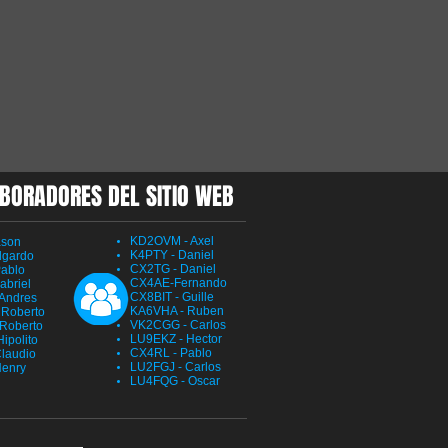
BORADORES DEL SITIO WEB
KD2OVM - Axel
ason
K4PTY - Daniel
dgardo
CX2TG - Daniel
ablo
CX4AE-Fernando
abriel
CX8BIT - Guille
Andres
KA6VHA - Ruben
Roberto
VK2CGG - Carlos
Roberto
LU9EKZ - Hector
ipolito
CX4RL - Pablo
laudio
LU2FGJ - Carlos
Henry
LU4FQG - Oscar