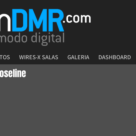
CTOS
WIRES-X SALAS
GALERIA
DASHBOARD
oseline