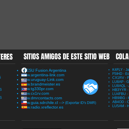
SITIOS AMIGOS DE ESTE SITIO WEB
COLA
TERES
K4FLY - J
YAESU Fusion Argentina
F5IHD - E
www.argentina-link.com
S
CX1RV - P
www.uruguay-Link.com
LU8AP - G
www.brandmeister.es
LU8AQL - 
www.tg330pr.com
S
HB3YYR - 
www.cx1rv.com
LU4FBU - 
S
www.dmrcontacts.com
HB9IBG - H
AB4OD - C
www.guia.sdrchile.cl -->
(Exportar ID's DMR)
LU5AM - 
www.radio.xreflector.es