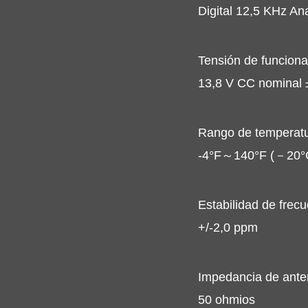
Digital 12,5 KHz A
Tensión de funcion
13,8 V CC nominal
Rango de temperatu
-4°F～140°F (－20°
Estabilidad de frec
+/-2,0 ppm
Impedancia de ant
50 ohmios