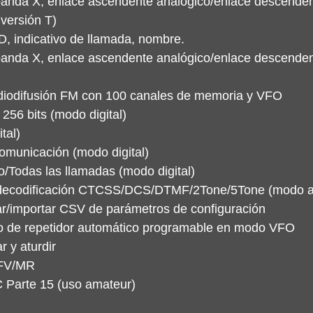
banda X, enlace ascendente analógico/enlace descendente
 versión T)
, indicativo de llamada, nombre.
banda X, enlace ascendente analógico/enlace descendente
diodifusión FM con 100 canales de memoria y VFO
256 bits (modo digital)
tal)
omunicación (modo digital)
o/Todas las llamadas (modo digital)
y decodificación CTCSS/DCS/DTMF/2Tone/5Tone (modo a
ar/importar CSV de parámetros de configuración
 de repetidor automático programable en modo VFO
 y aturdir
FV/MR
C Parte 15 (uso amateur)