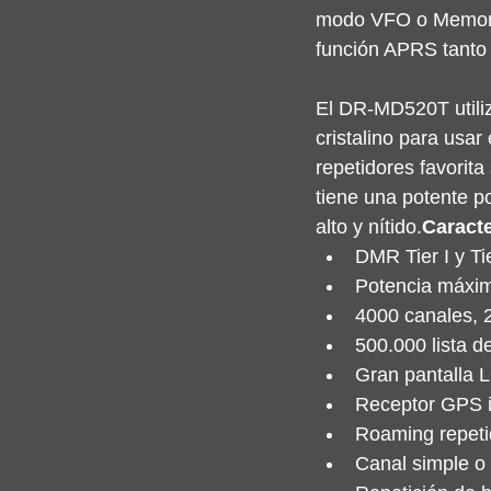
modo VFO o Memoria
función APRS tanto
El DR-MD520T utili
cristalino para usar
repetidores favorit
tiene una potente p
alto y nítido.
Caract
DMR Tier I y Tie
Potencia máxim
4000 canales, 2
500.000 lista d
Gran pantalla 
Receptor GPS i
Roaming repeti
Canal simple o