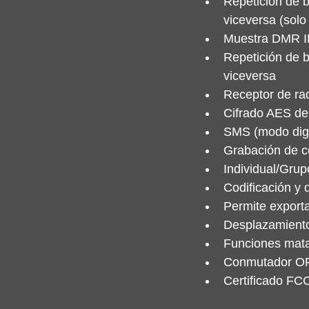
Repetición de 
viceversa (solo
Muestra DMR ID
Repetición de 
viceversa
Receptor de ra
Cifrado AES de 
SMS (modo digi
Grabación de c
Individual/Grup
Codificación 
Permite export
Desplazamiento
Funciones matar
Conmutador O
Certificado FC