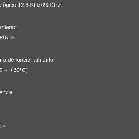
nalógico 12,5 KHz/25 KHz
amiento
 ±15 %
ra de funcionamiento
C～ +60°C)
uencia
ena