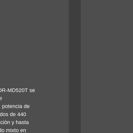
 DR-MD520T se 
e 
 potencia de 
dos de 440 
ión y hasta 
do mixto en 