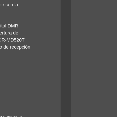
e con la 
ital DMR 
ertura de 
El DR-MD520T 
o de recepción 