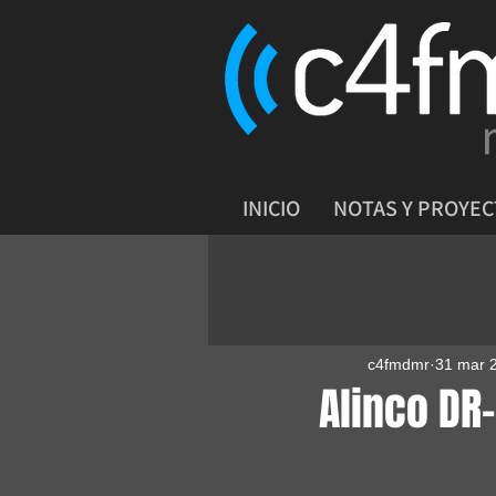
INICIO
NOTAS Y PROYE
c4fmdmr
31 mar 
Alinco DR