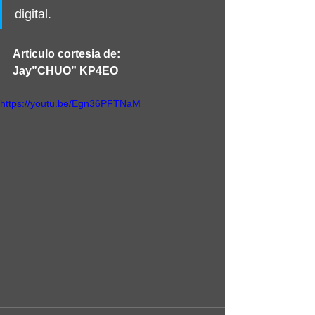
digital.
Articulo cortesia de:
Jay”CHUO” KP4EO 
https://youtu.be/Egn36PFTNaM