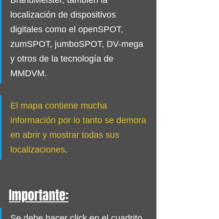
BrandMeister, también la 
localización de dispositivos 
digitales como el openSPOT, 
zumSPOT, jumboSPOT, DV-mega 
y otros de la tecnología de 
MMDVM.
El mapa contiene mucha 
información por lo tanto se demora 
en abrir y mostrar todas sus 
localizaciones
.
Importante:
Se debe hacer click en el cuadrito 