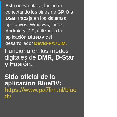
Esta nueva placa, funciona 
conectando los pines de 
GPIO
 a
USB
, trabaja en los sistemas 
operativos, Windows, Linux, 
Android y iOS, utilizando la 
aplicación 
BlueDV
 del 
desarrollador 
David-PA7LIM
.
Funciona en los modos 
digitales de 
DMR, D-Star 
y Fusión
.
Sitio oficial de la 
aplicacion BlueDV:
https://www.pa7lim.nl/blue
dv