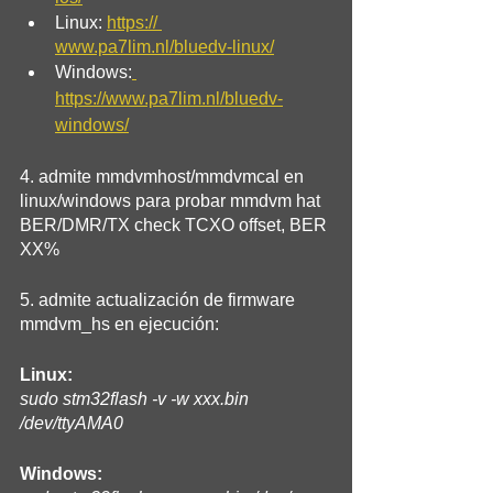
Linux: 
https:// 
www.pa7lim.nl/bluedv-linux/
Windows:
https://www.pa7lim.nl/bluedv-
windows/
4. admite mmdvmhost/mmdvmcal en 
linux/windows para probar mmdvm hat 
BER/DMR/TX check TCXO offset, BER 
XX%
5. admite actualización de firmware 
mmdvm_hs en ejecución:
Linux:
sudo stm32flash -v -w xxx.bin 
/dev/ttyAMA0
Windows: