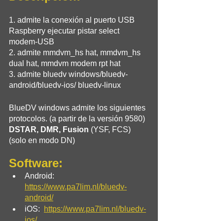
1. admite la conexión al puerto USB 
Raspberry ejecutar pistar select 
modem-USB
2. admite mmdvm_hs hat, mmdvm_hs 
dual hat, mmdvm modem rpt hat
3. admite bluedv windows/bluedv-
android/bluedv-ios/ bluedv-linux
BlueDV windows admite los siguientes 
protocolos. (a partir de la versión 9580)
DSTAR, DMR, Fusion
 (YSF, FCS) 
(solo en modo DN)
Software:
Android: 
https://www.pa7lim.nl/bluedv-
android/
iOS:  
https://www.pa7lim.nl/bluedv-
ios/