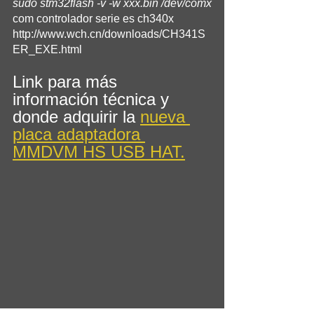
sudo stm32flash -v -w xxx.bin /dev/comx
com controlador serie es ch340x
http://www.wch.cn/downloads/CH341S
ER_EXE.html
Link para más 
información técnica y 
donde adquirir la 
nueva 
placa adaptadora 
MMDVM HS USB HAT.