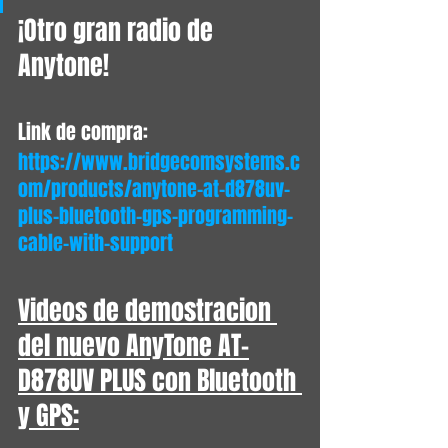
¡Otro gran radio de 
Anytone!
Link de compra:
https://www.bridgecomsystems.c
om/products/anytone-at-d878uv-
plus-bluetooth-gps-programming-
cable-with-support 
Videos de demostracion 
del nuevo AnyTone AT-
D878UV PLUS con Bluetooth 
y GPS: