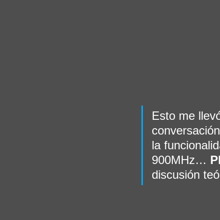
Esto me llevó
conversación,
la funcionali
900MHz…
 
discusión teó