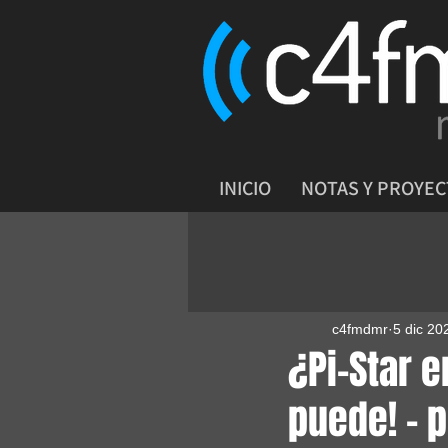
INICIO
NOTAS Y PROYE
c4fmdmr
5 dic 20
¿Pi-Star 
puede! - 