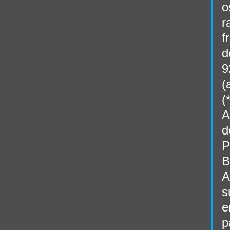
o
r
f
d
9
(
(
A
d
P
B
A
s
e
p