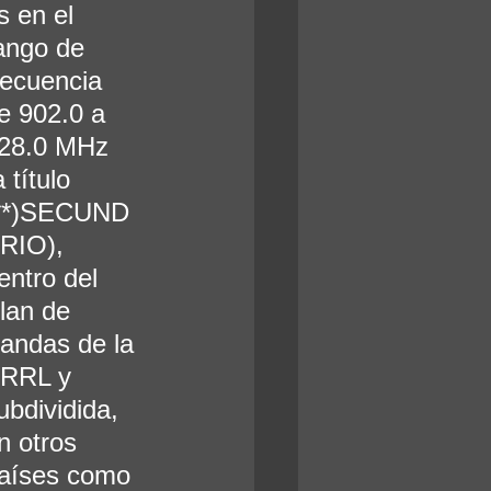
s en el 
ango de 
recuencia 
e 902.0 a 
28.0 MHz 
a título 
**)SECUND
RIO), 
entro del 
lan de 
andas de la 
RRL y 
ubdividida, 
n otros 
aíses como 