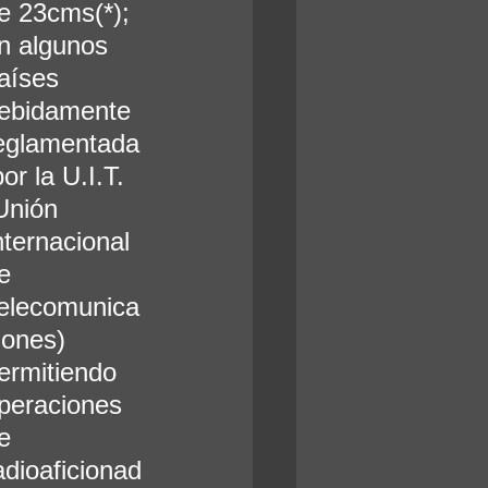
e 23cms(*); 
n algunos 
aíses 
ebidamente 
eglamentada
por la U.I.T. 
Unión 
nternacional 
e 
elecomunica
iones) 
ermitiendo 
peraciones 
e 
adioaficionad