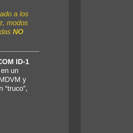
tado a los 
z, modos 
das 
NO 
COM ID-1 
 en un 
 MMDVM y 
 “truco”, 