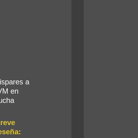
ispares a 
VM en 
ucha 
reve 
eseña: