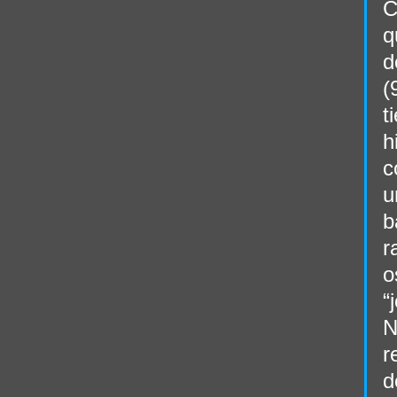
C
q
d
(
t
h
c
u
b
r
o
“
N
r
d