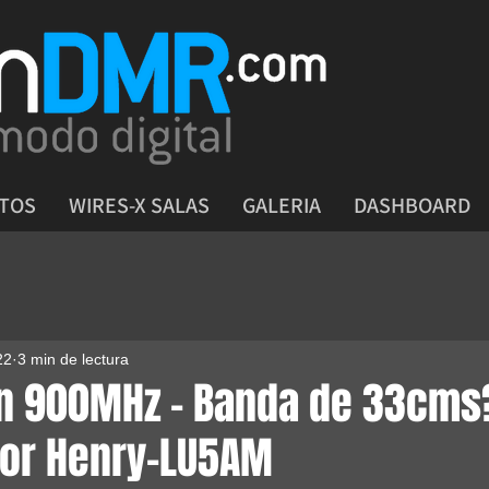
CTOS
WIRES-X SALAS
GALERIA
DASHBOARD
22
3 min de lectura
en 900MHz - Banda de 33cms?
por Henry-LU5AM