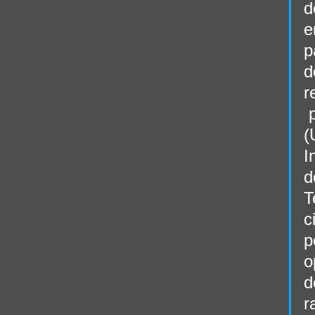
d
e
p
d
r
 
(
I
d
T
c
p
o
d
r