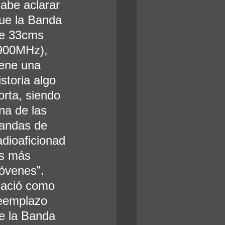
abe aclarar 
ue la Banda 
e 33cms 
900MHz), 
iene una 
istoria algo 
orta, siendo 
na de las 
andas de 
adioaficionad
s más 
jóvenes”. 
ació como 
eemplazo 
e la Banda 