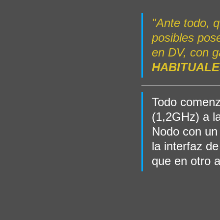
"Ante todo, q
posibles pos
en DV, con g
HABITUALE
Todo comenzó
(1,2GHz) a l
Nodo con un 
la interfaz d
que en otro 