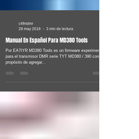
c4fmdmr
28 may 2018
3 min de lectura
Manual En Español Para MD380 Tools
Por EA7IYR MD380 Tools es un firmware experimental
para el transmisor DMR serie TYT MD380 / 390 con el
propósito de agregar...