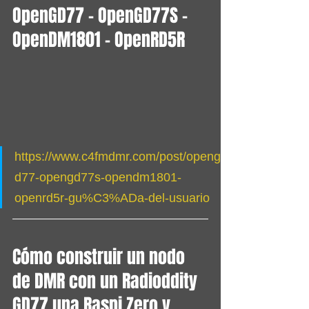
OpenGD77 - OpenGD77S - 
OpenDM1801 - OpenRD5R 
https://www.c4fmdmr.com/post/openg
d77-opengd77s-opendm1801-
openrd5r-gu%C3%ADa-del-usuario
Cómo construir un nodo 
de DMR con un Radioddity 
GD77 una Raspi Zero y 