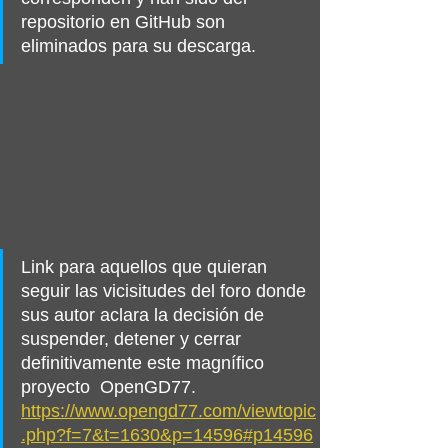
repositorio en GitHub son 
eliminados para su descarga. 
Link para aquellos que quieran 
seguir las vicisitudes del foro donde 
sus autor
aclara la decisión de 
suspender, detener y cerrar 
definitivamente este magnífico 
proyecto  OpenGD77. 
https://www.opengd77.com/viewtopic
.php?f=7&t=1630&p=14596#p14596