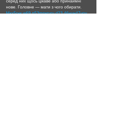
серед них щось цікаве або принаймні 
нове. Головне — мати з чого обирати.  
М
к
х
5
г
нк
w69
п
53
mp
кг
чг
ч
d23
46
н
чн
47
чо
у
tmp3
жт
41
ж
кр
сд
54
s7
vb
s4
nw
e19
b4
k55
34
52
пп
кн
с
о
вн
43
вж
мг
r19
рд
r24
36
33
вл
кв
n7
c123
a01
h15
t21
2x5
cb1
т
35
38
пд
пс
км
ол
 …
Mostrar más
Me gusta
Reaccionar
Евгений Ляшко
10 abr
Часом знаходжу цікаві сайти — 
випадково або коли хтось ділиться в чаті. 
Частину зберігаю про запас, іноді 
повертаюсь до них при нагоді. Тут є різне 
— новини, блоги, локальні стрічки чи 
просто незвичні штуки. Деякі переглядаю 
рідко, деякі — коли хочеться вийти за 
межі звичних джерел.  Поділюсь добіркою 