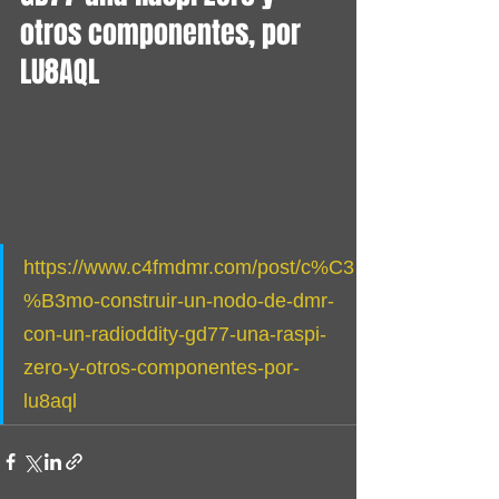
otros componentes, por 
LU8AQL
https://www.c4fmdmr.com/post/c%C3
%B3mo-construir-un-nodo-de-dmr-
con-un-radioddity-gd77-una-raspi-
zero-y-otros-componentes-por-
lu8aql