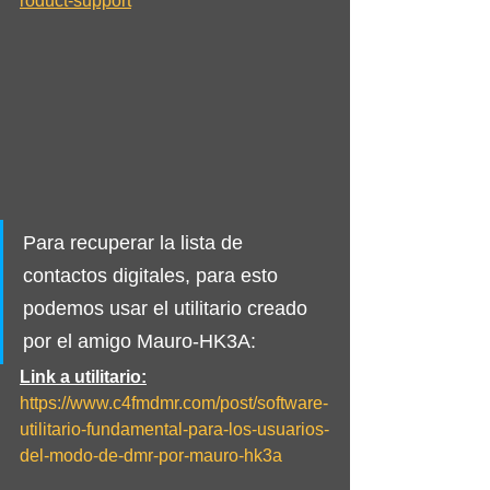
roduct-support
Para recuperar la lista de 
contactos digitales, para esto 
podemos usar el utilitario creado 
por el amigo 
Mauro-HK3A
:
Link a utilitario:
https://www.c4fmdmr.com/post/software-
utilitario-fundamental-para-los-usuarios-
del-modo-de-dmr-por-mauro-hk3a