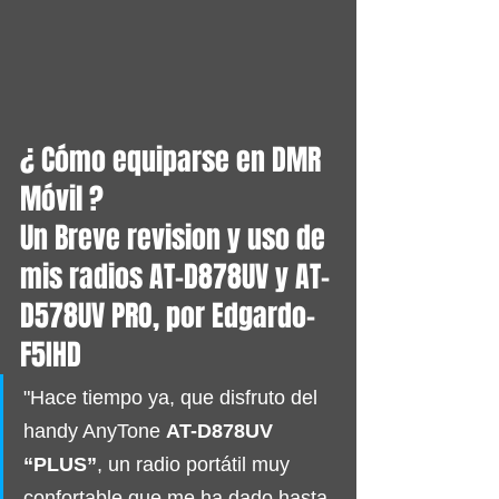
¿ Cómo equiparse en DMR 
Móvil ?
Un Breve revision y uso de 
mis radios AT-D878UV y AT- 
D578UV PRO, por Edgardo-
F5IHD
"Hace tiempo ya, que disfruto del 
handy AnyTone 
AT-D878UV 
“PLUS”
, un radio portátil muy 
confortable que me ha dado hasta 