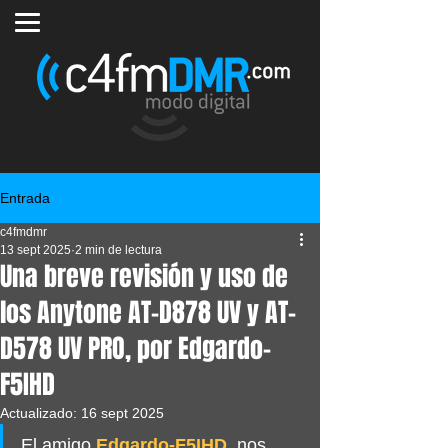
Entrada
c4fmdmr
13 sept 2025
2 min de lectura
Una breve revisión y uso de
los Anytone AT-D878 UV y AT-
D578 UV PRO, por Edgardo-
F5IHD
Actualizado:
16 sept 2025
El amigo
Edgardo-F5IHD
, nos 