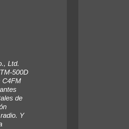
, Ltd. 
FTM-500D 
n C4FM 
antes 
ales de 
ón 
radio. Y 
a 