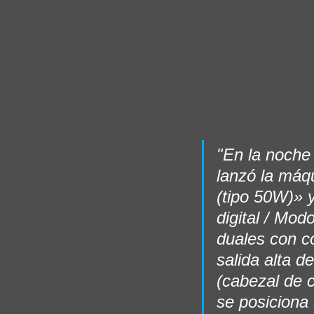
"En la noche
lanzó la má
(tipo 50W)»
digital / Mo
duales con c
salida alta d
(cabezal de c
se posiciona