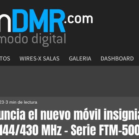
CTOS
WIRES-X SALAS
GALERIA
DASHBOARD
23
3 min de lectura
uncia el nuevo móvil insigni
144/430 MHz - Serie FTM-50