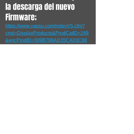
la descarga del nuevo 
Firmware;
https://www.yaesu.com/indexVS.cfm?
cmd=DisplayProducts&ProdCatID=249
&encProdID=309B798AD35CA03C88
C102835725005C&DivisionID=65&isAr
chived=0
Ver todo
Entradas recientes